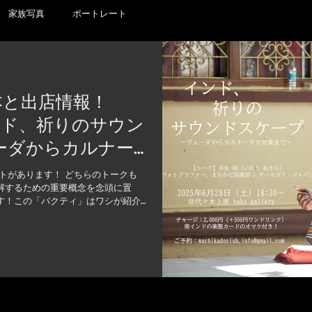
家族写真
ポートレート
本と出店情報！
インド、祈りのサウン
ーダからカルナー
7/5（土）「マレ
トがあります！ どちらのトークも
解するための重要概念を念頭に置
サム報告会」あひる
す！この「バクティ」はワシが紹介
AS presents イン
ド古典音楽）でも超重要！...