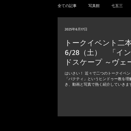
全ての記事
写真館
七五三
2025年6月17日
トークイベント二
6/28（土） 「
ドスケープ ～ヴェ
タカ音楽まで～」＆
はいさい！ 近々で二つのトークイベン
「バクティ」というヒンドゥー教を理
ーシア、タイプー
き、動画と写真で熱く紹介していきま
トークDeluxe！＆KAIL
し続けているカルナータカ音楽（南イン
ドの歩き方」