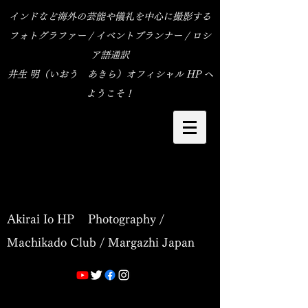
インドなど海外の芸能や儀礼を中心に撮影する
フォトグラファー / イベントプランナー / ロシ
ア語通訳
​井生 明（いおう あきら）オフィシャル HP へ
ようこそ！
Akirai Io HP Photography /
Machikado Club / Margazhi Japan