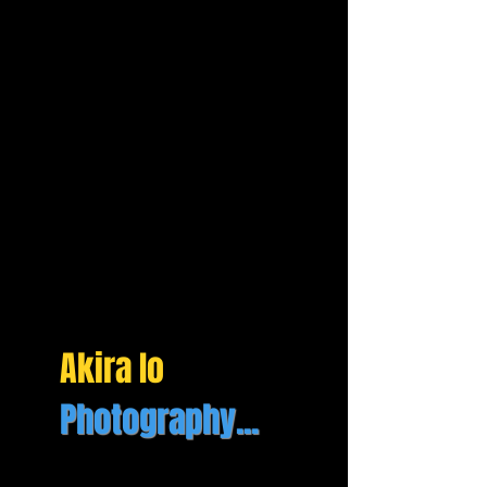
Akira Io
Photography...