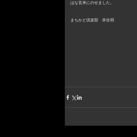
はな玄米にのせました。 
まちかど倶楽部　井生明