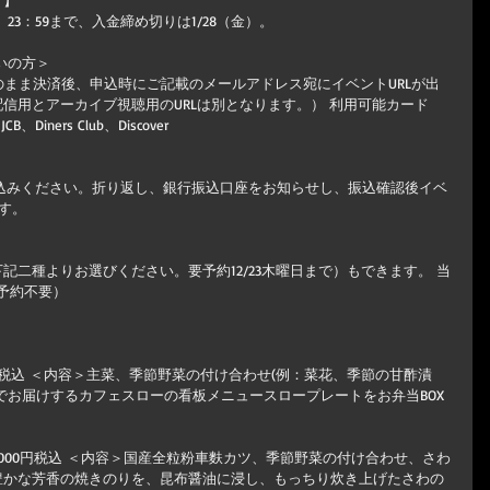
方】
）23：59まで、入金締め切りは1/28（金）。 　
いの方＞　　　
へ（そのまま決済後、申込時にご記載のメールアドレス宛にイベントURLが出
信用とアーカイブ視聴用のURLは別となります。） 利用可能カード　
、JCB、Diners Club、Discover 　 　
申し込みください。折り返し、銀行振込口座をお知らせし、振込確認後イベ
ます。　
記二種よりお選びください。要予約12/23木曜日まで）もできます。 当
、予約不要）
00円税込 ＜内容＞主菜、季節野菜の付け合わせ(例：菜花、季節の甘酢漬
でお届けするカフェスローの看板メニュースロープレートをお弁当BOX
,000円税込 ＜内容＞国産全粒粉車麩カツ、季節野菜の付け合わせ、さわ
豊かな芳香の焼きのりを、昆布醤油に浸し、もっちり炊き上げたさわの