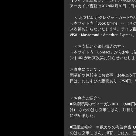
【ライブ配信及びアーカイブ視聴の
アーカイブ視聴は2022年1月30日（日
　＜ お支払いがクレジットカード払
→本サイト内「Book Online」
来次第お知らせいたします。ライブ配
VISA・Mastercard・American Express
　＜お支払いが銀行振込の方＞
→本サイト内「Contact」からお
ントURLが出来次第お知らせいたし
お食事について：
開演前や休憩中にお食事（お弁当を下
日は、おむすびの販売あり（250円
＜お弁当ご紹介＞
■季節野菜のヴィーガンBOX　1,4
け)、さわのはな玄米ごはん。月替り
に詰めました。
■国産全粒粉・車麩カツの海苔弁当 1
のはな玄米ごはん、海苔、ごはん。