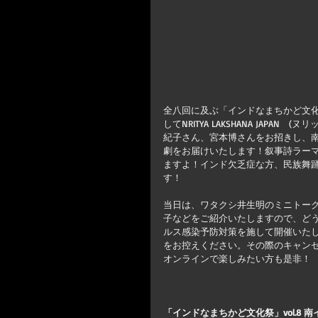
全八回に及ぶ「インドなまちかど文化祭
してNRITYA LAKSHANA JAP
紀子さん、宮本博さんをお招きし、
劇をお届けいたします！叙事詩ラー
ますよ！インド欠乏症な方、民族舞踊
す！
当日は、ワタクシ井生明のミニトー
子などをご紹介いたしますので、ど
ルス感染予防対策を施して開催いた
をお控えください。その際のキャン
オンラインで楽しみたい方も是非！
「インドなまちかど文化祭」vol.8 南イン