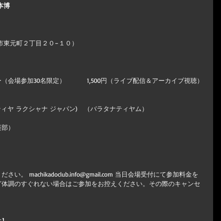
本博
市東元町２丁目２０−１０）
ダー（会場参加30名限定） 　　　1,500円（ライブ配信＆アーカイブ視聴）
　(ヌリッティヤ ラクシャナ ジャパン)　（バラタナティヤム）
部）  
machikadoclub.info@gmail.com 当日会場受付にて参加料金を
ど体調のすぐれない場合はご参加をお控えください。その際のキャンセ