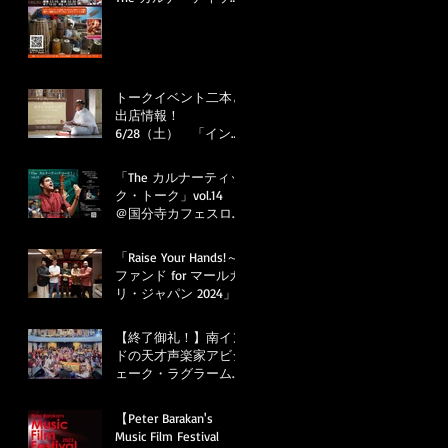
ク・トーク vol.15! 新潟
市、東京・神田、富士
市！
トークイベント二本と
出店情報！
6/28（土） 「イン
ド、祈りのサウンドス
ケープ ～ヴェーダか
「The カルナーティッ
らカルナータカ音楽ま
ク・トーク」vol.14
で～」＆7/5（土）
＠国分寺カフェスロ
「マレーシア、タイプ
ー ～「マールガ
ーサム報告会」あひる
リ・ジャパン2024」
「Raise Your Hands!～
トークDeluxe！＆
プレイベント！～
ファンド for マールガ
KAILAS presents イン
リ・ジャパン 2024」
ドの歩き方」
2024年8月1日（木）
20:00～スタート！
【終了御礼！】南イン
☆☆☆サポートコース
ドの天才声楽家アビシ
紹介！＆ 昨年のリタ
ェーク・ラグラーム来
ーンの発送予定など
日公演！
【Peter Barakan's
Music Film Festival