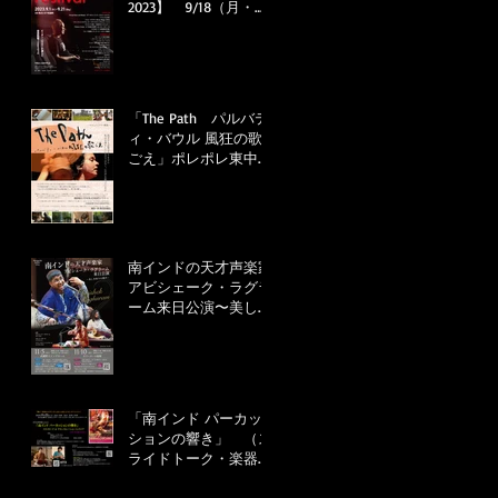
2023】 9/18（月・
祝）13:00～「響け！情
熱のムリダンガム」上
映後トークにゲスト出
演します！
「The Path パルバテ
ィ・バウル 風狂の歌
ごえ」ポレポレ東中野
にて8/5（土）より
8/18（金）まで上映
中！8/12（土）は山口
智子×井生明でアフタ
ートーク！
南インドの天才声楽家
アビシェーク・ラグラ
ーム来日公演〜美しき
祈りの歌声〜
「南インド パーカッ
ションの響き」 （ス
ライドトーク・楽器解
説・ミニライ