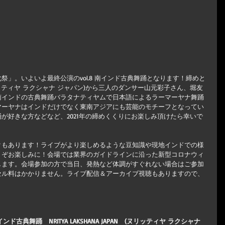
」。いよいよ最終公演のvol.8 南インド古典舞踊となります！締めと
AN　(ヌリッティヤ ラクシャナ ジャパン)から三人のダンサー山元彩子さん、堀友
南インドの古典舞踊バラタナティヤムで日本語によるラーマーヤナ舞踊
マーヤナはインドだけでなく東南アジアにも芸能のモチーフとなってい
が好きな方などなど、2021年の締めくくりにお楽しみ頂けたら幸いで
クもあります！ライブがより楽しめるような豆知識や現地インドでの様
うぞお楽しみに！会場では業界のガイドラインに沿った新型コロナウィ
します。会場参加の方で当日、発熱など体調がすぐれない場合はご参加
セル料はかかりません。ライブ配信＆アーカイブ視聴もありますので、
ド古典舞踊　NRITYA LAKSHANA JAPAN　(ヌリッティヤ ラクシャナ 