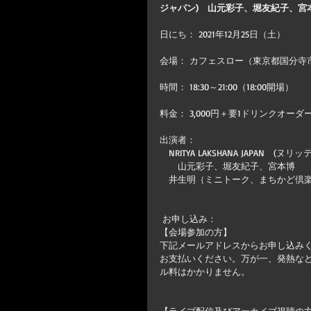
ジャパン)　山元彩子、堀友紀子、宮
日にち： 2021年12月25日（土）
会場： カフェスロー（東京都国分寺
時間： 18:30～21:00（18:00開場）
料金： 3,000円＋要1ドリンクオー
出演者： 　
　NRITYA LAKSHANA JAPAN
　　山元彩子、堀友紀子、宮本博
　井生明（ミニトーク、まちかど倶楽
 お申し込み： 
【会場参加の方】
下記メールアドレスからお申し込みください。 
お支払いください。万が一、発熱な
ル料はかかりません。