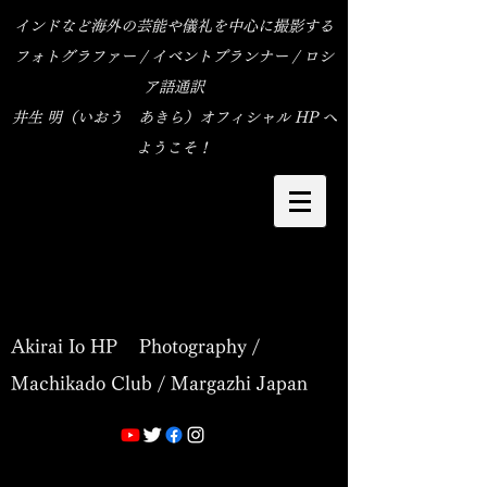
インドなど海外の芸能や儀礼を中心に撮影する
フォトグラファー / イベントプランナー / ロシ
ア語通訳
​井生 明（いおう あきら）オフィシャル HP へ
ようこそ！
Akirai Io HP Photography /
Machikado Club / Margazhi Japan