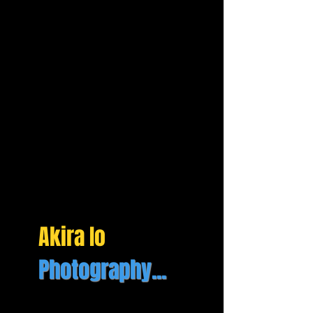
Akira Io
Photography...