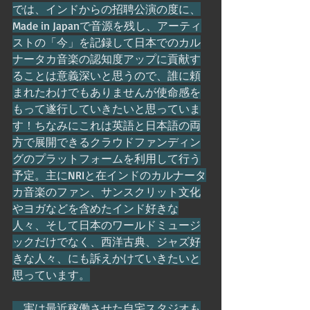
では、インドからの招聘公演の度に、
Made in Japanで音源を残し、アーティ
ストの「今」を記録して日本でのカル
ナータカ音楽の認知度アップに貢献す
ることは意義深いと思うので、誰に頼
まれたわけでもありませんが使命感を
もって遂行していきたいと思っていま
す！ちなみにこれは英語と日本語の両
方で展開できるクラウドファンディン
グのプラットフォームを利用して行う
予定。主にNRIと在インドのカルナータ
カ音楽のファン、サンスクリット文化
やヨガなどを含めたインド好きな
人々、そして日本のワールドミュージ
ックだけでなく、西洋古典、ジャズ好
きな人々、にも訴えかけていきたいと
思っています。
　実は最近稼働させた自宅スタジオも