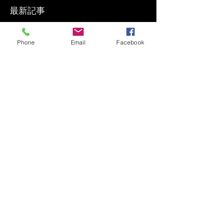
最新記事
Phone
Email
Facebook
「マールガリ・ジャパン
2026」プレイベントThe カ
ルナーティック・トーク
vol.15! 新潟市、東京・神
田、富士市！
トークイベント二本と出店
情報！ 6/28（土） 「イ
ンド、祈りのサウンドスケ
ープ ～ヴェーダからカル
ナータカ音楽まで～」＆
「The カルナーティック・
7/5（土）「マレーシア、
トーク」vol.14 ＠国分寺
タイプーサム報告会」あひ
カフェスロー ～「マー
るトークDeluxe！＆KAILAS
ルガリ・ジャパン2024」
presents インドの歩き方」
プレイベント！～
「Raise Your Hands!～ファ