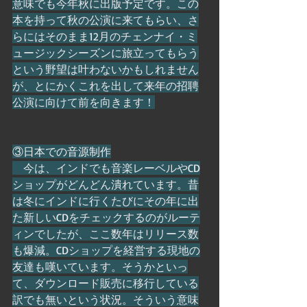
意味でも今年秋に出版予定です。この
本を持って秋の公演に来てもらい、さ
らにはそのまま12月のチェンナイ・ミ
ュージックシーズンに旅立ってもらう
という野望は叶わないかもしれません
が、とにかくこれを出して来年の招聘
公演に向けて前を向きます！
③日本での音源制作
　今は、インドでも音楽レーベルやCD
ショップがどんどん潰れています。昔
は冬にインドに行くたびにその年に出
た新しいCDをチェックするのがルーテ
ィンでしたが、ここ数年はリリース数
も爆減。CDショップを経営する現地の
友達も嘆いています。そうかといっ
て、ダウンロード販売に移行している
訳でも無いという状況。そういう意味