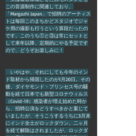
この音源制作に関連しており、
「Margazhi Japan」で招聘のアーティス
トは毎回このまちかどスタジオでジャ
ケ用の撮影も行うという算段だったの
です。このうち①と③は常にセットと
して来年以降、定期的にやる予定です
ので、どうぞお楽しみに！
　いやはや、それにしても今年のイン
ド取材から帰国したのが1月20日。その
後、ダイヤモンド・プリンセス号の騒
動を経て日本でも新型コロナウィルス
（Covid-19）感染者が増え始めた時か
ら、招聘公演をどうすべきかと案じて
いましたが、そうこうするうちに3月末
にインド全土がロックダウン。二ヶ月
を経て解除はされましたが、ロックダ