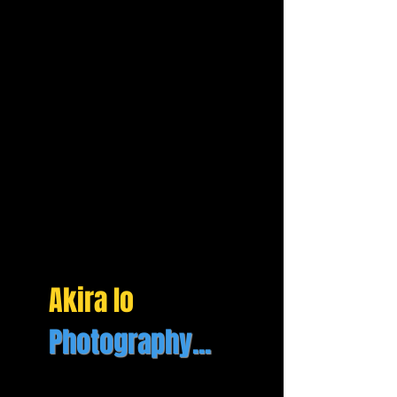
Akira Io
Photography...