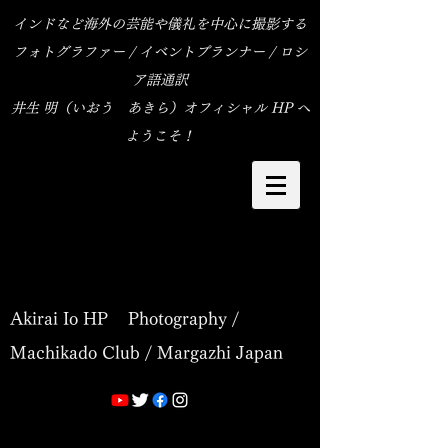
インドなど海外の芸能や儀礼を中心に撮影する
フォトグラファー / イベントプランナー / ロシ
ア語通訳
​井生 明（いおう あきら）オフィシャル HP へ
ようこそ！
Akirai Io HP Photography /
Machikado Club / Margazhi Japan