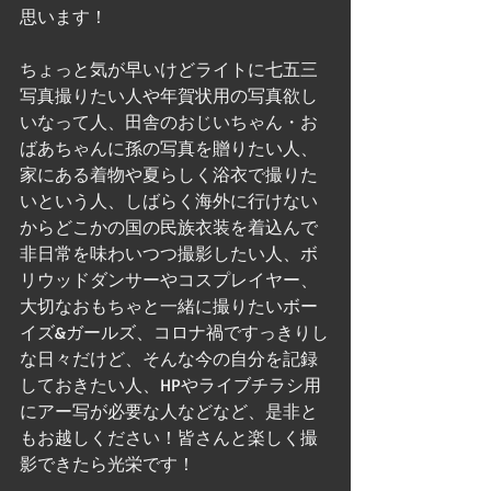
思います！
ちょっと気が早いけどライトに七五三
写真撮りたい人や年賀状用の写真欲し
いなって人、田舎のおじいちゃん・お
ばあちゃんに孫の写真を贈りたい人、
家にある着物や夏らしく浴衣で撮りた
いという人、しばらく海外に行けない
からどこかの国の民族衣装を着込んで
非日常を味わいつつ撮影したい人、ボ
リウッドダンサーやコスプレイヤー、
大切なおもちゃと一緒に撮りたいボー
イズ&ガールズ、コロナ禍ですっきりし
な日々だけど、そんな今の自分を記録
しておきたい人、HPやライブチラシ用
にアー写が必要な人などなど、是非と
もお越しください！皆さんと楽しく撮
影できたら光栄です！