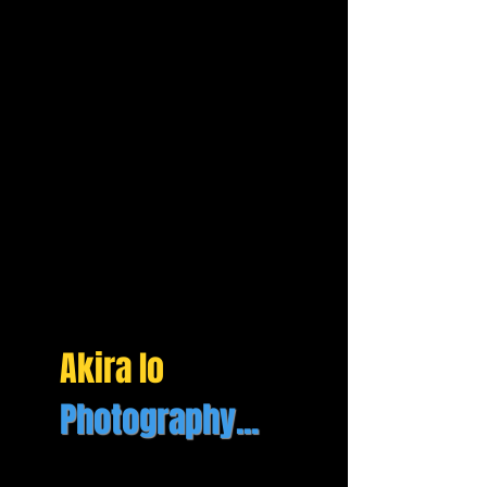
Akira Io
Photography...