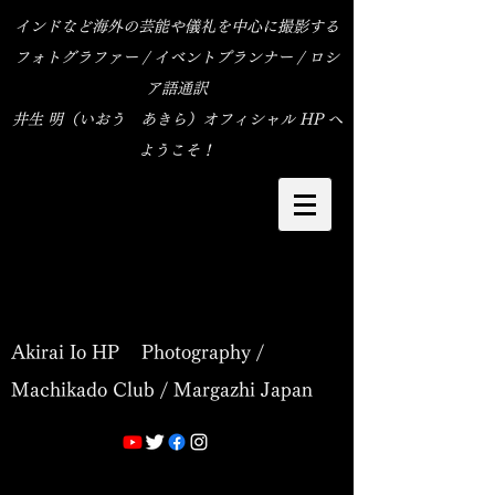
インドなど海外の芸能や儀礼を中心に撮影する
フォトグラファー / イベントプランナー / ロシ
ア語通訳
​井生 明（いおう あきら）オフィシャル HP へ
ようこそ！
Akirai Io HP Photography /
Machikado Club / Margazhi Japan