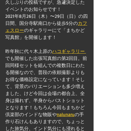
久しぶりの投稿ですが、急遽決定した
イベントのお知らせです！
2021年8月26日（木）〜29日（日）の四
日間、国分寺駅南口から徒歩5分の
カフ
ェスロー
のギャラリーにて「まちかど
写真館」を開催します！
昨年秋に代々木上原の
ハコギャラリー 
でも開催した出張写真館の第2回目。前
回同様セットを組んでの複数日にわた
る開催なので、普段の依頼撮影よりも
お得な価格設定になっています！そし
て、背景のバリエーションも多少増え
ました、けど今回は会場の都合上、全
身は撮れず、半身からバストショット
となります！もちろん今回もまちかど
倶楽部のインドな物販や
nalunaru
の手
作り石けんもありますので、ちょっと
した旅気分、インド気分にも浸れると